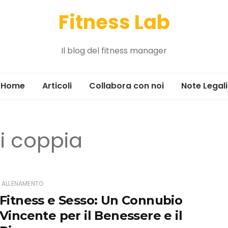
Fitness Lab
Il blog del fitness manager
Home
Articoli
Collabora con noi
Note Legali
Alimentazione
i coppia
Allenamento
Gestione
Il tour
ALLENAMENTO
Fitness e Sesso: Un Connubio
News ed eventi
Vincente per il Benessere e il
Marketing