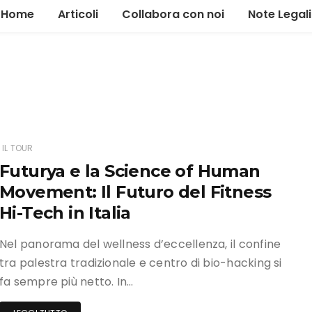
Home
Articoli
Collabora con noi
Note Legali
Alimentazione
Allenamento
Gestione
Il tour
IL TOUR
Futurya e la Science of Human
News ed eventi
Movement: Il Futuro del Fitness
Marketing
Hi-Tech in Italia
Nel panorama del wellness d’eccellenza, il confine
tra palestra tradizionale e centro di bio-hacking si
fa sempre più netto. In…