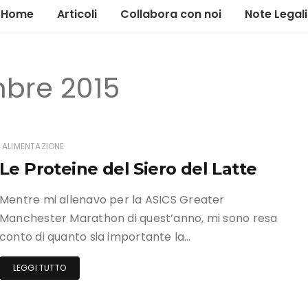
Home
Articoli
Collabora con noi
Note Legali
Alimentazione
mbre 2015
Allenamento
Gestione
Il tour
ALIMENTAZIONE
Le Proteine del Siero del Latte
News ed eventi
Mentre mi allenavo per la ASICS Greater
Marketing
Manchester Marathon di quest’anno, mi sono resa
conto di quanto sia importante la…
LEGGI TUTTO