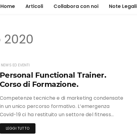
Home
Articoli
Collabora con noi
Note Legali
Alimentazione
o 2020
Allenamento
Gestione
Il tour
NEWS ED EVENTI
Personal Functional Trainer.
News ed eventi
Corso di Formazione.
Marketing
Competenze tecniche e di marketing condensate
in un unico percorso formativo. L’emergenza
Covid-19 ci ha restituito un settore del fitness…
LEGGI TUTTO