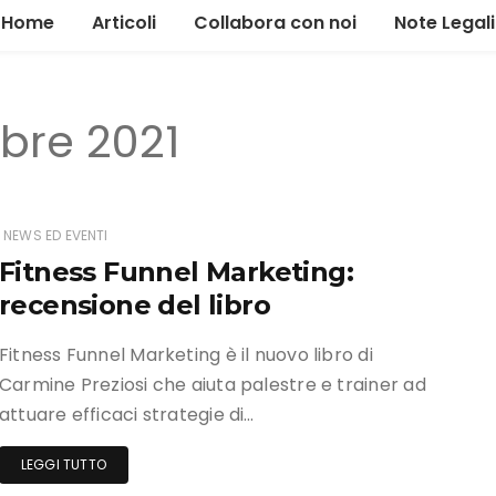
Home
Articoli
Collabora con noi
Note Legali
Alimentazione
bre 2021
Allenamento
Gestione
Il tour
NEWS ED EVENTI
Fitness Funnel Marketing:
News ed eventi
recensione del libro
Marketing
Fitness Funnel Marketing è il nuovo libro di
Carmine Preziosi che aiuta palestre e trainer ad
attuare efficaci strategie di…
LEGGI TUTTO