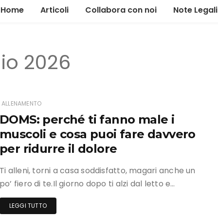
Home
Articoli
Collabora con noi
Note Legali
Alimentazione
io 2026
Allenamento
Gestione
Il tour
ALLENAMENTO
DOMS: perché ti fanno male i
News ed eventi
muscoli e cosa puoi fare davvero
Marketing
per ridurre il dolore
Ti alleni, torni a casa soddisfatto, magari anche un
po’ fiero di te.Il giorno dopo ti alzi dal letto e…
LEGGI TUTTO