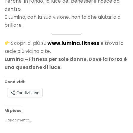
Perché, in fondo, la luce del benessere nasce da
dentro.
E Lumina, con la sua visione, non fa che aiutarla a
brillare.
Scopri di più su
www.lumina.fitness
e trova la
sede più vicina a te.
Lumina – Fitness per sole donne. Dove la forza è
una questione di luce.
Condividi:
Condivisione
Mi piace:
Caricamento...