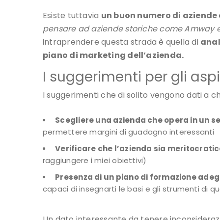
Esiste tuttavia
un buon numero di aziende
pensare ad aziende storiche come Amway e 
intraprendere questa strada è quella di
anal
piano di marketing dell’azienda.
I suggerimenti per gli asp
I suggerimenti che di solito vengono dati a ch
Scegliere una azienda che opera in un s
permettere margini di guadagno interessanti
Verificare che l’azienda sia meritocrati
raggiungere i miei obiettivi)
Presenza di un piano di formazione ade
capaci di insegnarti le basi e gli strumenti di 
Un dato interessante da tenere inconsideraz