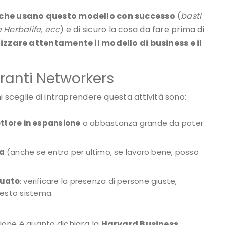
 che usano questo modello con successo
(
basti
Herbalife, ecc
) e di sicuro la cosa da fare prima di
izzare attentamente il modello di business e il
iranti Networkers
i sceglie di intraprendere questa attività sono:
ettore in espansione
o abbastanza grande da poter
ca
(anche se entro per ultimo, se lavoro bene, posso
guato
: verificare la presenza di persone giuste,
questo sistema.
ione è quanto dichiara la
Harvard Business