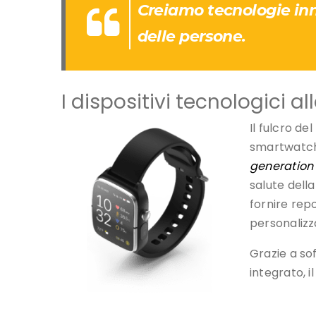
Creiamo tecnologie inn
delle persone.
I dispositivi tecnologici a
Il fulcro d
smartwatch
generation
salute della
fornire rep
personalizz
Grazie a sof
integrato, i