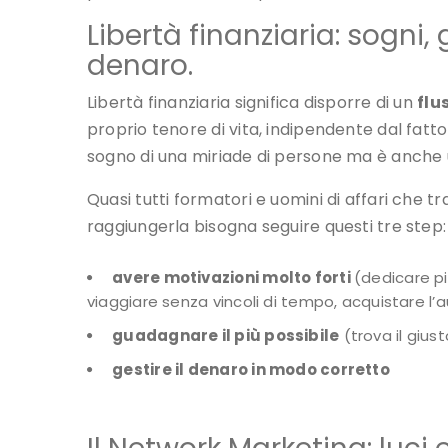
Libertà finanziaria: sogni
denaro.
Libertà finanziaria significa disporre di un
flu
proprio tenore di vita, indipendente dal fatt
sogno di una miriade di persone ma è anche u
Quasi tutti formatori e uomini di affari che tr
raggiungerla bisogna seguire questi tre step:
avere motivazioni molto forti
(dedicare pi
viaggiare senza vincoli di tempo, acquistare l’
guadagnare il più possibile
(trova il gius
gestire il denaro in modo corretto