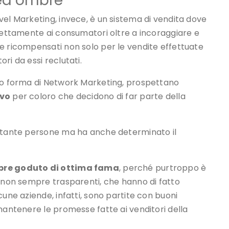
 ed ombre
vel Marketing, invece, è un sistema di vendita dove
irettamente ai consumatori oltre a incoraggiare e
e ricompensati non solo per le vendite effettuate
ri da essi reclutati.
tto forma di Network Marketing, prospettano
ivo
per coloro che decidono di far parte della
i tante persone ma ha anche determinato il
mpre goduto di ottima fama
, perché purtroppo è
i non sempre trasparenti, che hanno di fatto
cune aziende, infatti, sono partite con buoni
mantenere le promesse fatte ai venditori della