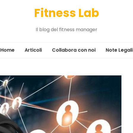
Fitness Lab
Il blog del fitness manager
Home
Articoli
Collabora con noi
Note Legali
Alimentazione
Allenamento
Gestione
Il tour
News ed eventi
Marketing