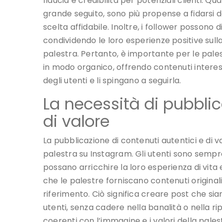
fiducia e credibilità per potenziali clienti.
grande seguito, sono più propense a fidarsi 
scelta affidabile. Inoltre, i follower possono
condividendo le loro esperienze positive sull
palestra. Pertanto, è importante per le pale
in modo organico, offrendo contenuti interes
degli utenti e li spingano a seguirla.
La necessità di pubblic
di valore
La pubblicazione di contenuti autentici e di
palestra su Instagram. Gli utenti sono sempre 
possano arricchire la loro esperienza di vita 
che le palestre forniscano contenuti originali
riferimento. Ciò significa creare post che sian
utenti, senza cadere nella banalità o nella rip
coerenti con l’immagine e i valori della pale