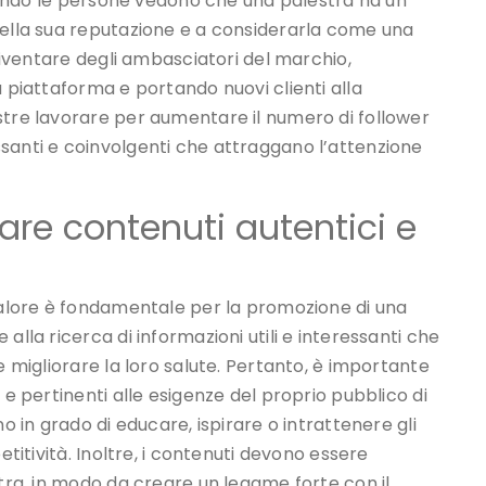
 Quando le persone vedono che una palestra ha un
della sua reputazione e a considerarla come una
 diventare degli ambasciatori del marchio,
a piattaforma e portando nuovi clienti alla
stre lavorare per aumentare il numero di follower
santi e coinvolgenti che attraggano l’attenzione
are contenuti autentici e
 valore è fondamentale per la promozione di una
alla ricerca di informazioni utili e interessanti che
e migliorare la loro salute. Pertanto, è importante
 e pertinenti alle esigenze del proprio pubblico di
o in grado di educare, ispirare o intrattenere gli
etitività. Inoltre, i contenuti devono essere
stra, in modo da creare un legame forte con il