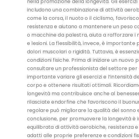
nella promozione della longevità. Gli esercizi
includono una combinazione di attività aerobich
come la corsa, il nuoto o il ciclismo, favori
resistenza e aiutano a mantenere un peso cor
o macchine da palestra, aiuta a rafforzare i m
e lesioni. La flessibilità, invece, è importan
dolori muscolari o rigidità. Tuttavia, è essenzi
condizioni fisiche. Prima di iniziare un nuov
consultare un professionista del settore per ev
importante variare gli esercizi e l’intensità
corpo e ottenere risultati ottimali. Ricordiamo
longevità ma contribuisce anche al benessere
rilasciate endorfine che favoriscono il buonumo
regolare può migliorare la qualità del sonno 
conclusione, per promuovere la longevità è
equilibrata di attività aerobiche, resistenza e 
adatti alle proprie preferenze e condizioni f