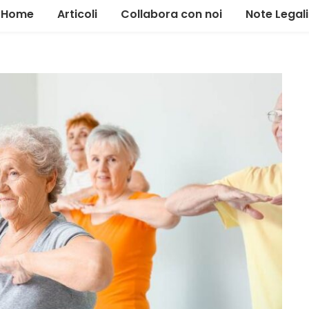
Home
Articoli
Collabora con noi
Note Legali
Alimentazione
Allenamento
Gestione
Il tour
News ed eventi
Marketing