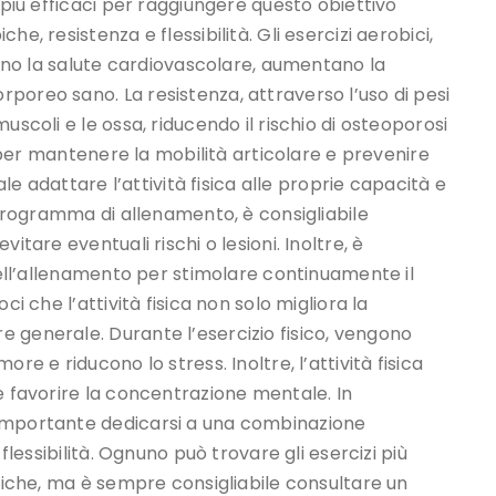
 più efficaci per raggiungere questo obiettivo
e, resistenza e flessibilità. Gli esercizi aerobici,
scono la salute cardiovascolare, aumentano la
poreo sano. La resistenza, attraverso l’uso di pesi
uscoli e le ossa, riducendo il rischio di osteoporosi
te per mantenere la mobilità articolare e prevenire
ale adattare l’attività fisica alle proprie capacità e
o programma di allenamento, è consigliabile
itare eventuali rischi o lesioni. Inoltre, è
 dell’allenamento per stimolare continuamente il
ci che l’attività fisica non solo migliora la
 generale. Durante l’esercizio fisico, vengono
re e riducono lo stress. Inoltre, l’attività fisica
e favorire la concentrazione mentale. In
 importante dedicarsi a una combinazione
flessibilità. Ognuno può trovare gli esercizi più
isiche, ma è sempre consigliabile consultare un