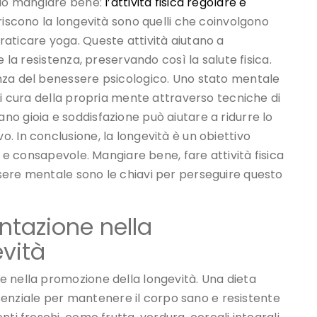
solo mangiare bene:
l’attività fisica regolare è
oriscono la longevità sono quelli che coinvolgono
aticare yoga. Queste attività aiutano a
 la resistenza, preservando così la salute fisica.
nza del benessere psicologico. Uno stato mentale
si cura della propria mente attraverso tecniche di
o gioia e soddisfazione può aiutare a ridurre lo
. In conclusione, la longevità è un obiettivo
o e consapevole. Mangiare bene, fare attività fisica
sere mentale sono le chiavi per perseguire questo
ntazione nella
vità
e nella promozione della longevità. Una dieta
essenziale per mantenere il corpo sano e resistente