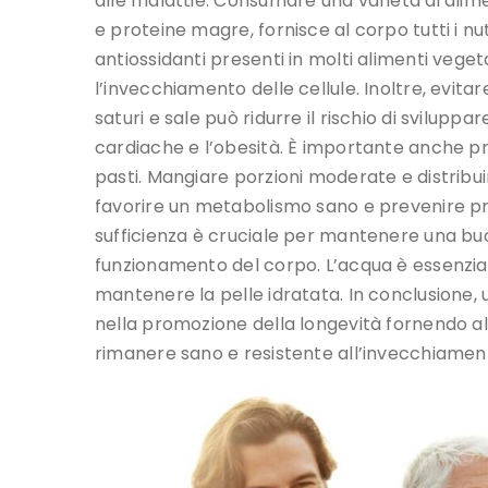
alle malattie. Consumare una varietà di alimen
e proteine magre, fornisce al corpo tutti i n
antiossidanti presenti in molti alimenti vege
l’invecchiamento delle cellule. Inoltre, evitar
saturi e sale può ridurre il rischio di svilupp
cardiache e l’obesità. È importante anche pre
pasti. Mangiare porzioni moderate e distribuir
favorire un metabolismo sano e prevenire pr
sufficienza è cruciale per mantenere una buo
funzionamento del corpo. L’acqua è essenziale
mantenere la pelle idratata. In conclusione,
nella promozione della longevità fornendo al 
rimanere sano e resistente all’invecchiament