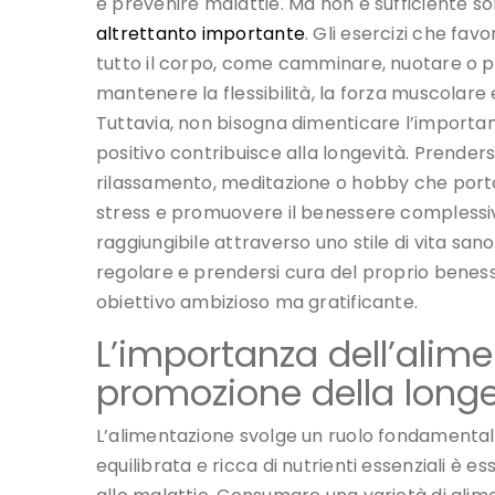
e prevenire malattie. Ma non è sufficiente 
altrettanto importante
. Gli esercizi che fav
tutto il corpo, come camminare, nuotare o pr
mantenere la flessibilità, la forza muscolare e
Tuttavia, non bisogna dimenticare l’importa
positivo contribuisce alla longevità. Prender
rilassamento, meditazione o hobby che portan
stress e promuovere il benessere complessivo
raggiungibile attraverso uno stile di vita san
regolare e prendersi cura del proprio benes
obiettivo ambizioso ma gratificante.
L’importanza dell’alime
promozione della longe
L’alimentazione svolge un ruolo fondamental
equilibrata e ricca di nutrienti essenziali è 