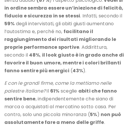
senza dubbio
(87%
) l’aspetto psicologico:
vedersi
in ordine sembra essere un’iniezione di felicità,
fiducia e sicurezza in se stessi
. Infatti, secondo il
59%
degli intervistati, gli abiti giusti aumentano
l’autostima e, perché no,
facilitano il
raggiungimento dei risultati migliorando le
proprie performance sportive
. Addirittura,
secondo il
48%
,
il look giusto è in grado anche di
favorire il buon umore, mentre i colori brillanti
fanno sentire più energici
(
43%
).
E con le grandi firme, come la mettiamo nelle
palestre italiane?
Il
61%
sceglie
abiti che fanno
sentire bene
, indipendentemente che siano di
marca o acquistati al mercatino sotto casa. Per
contro, solo una piccola minoranza (
5%
)
non può
assolutamente fare a meno
delle griffe
.