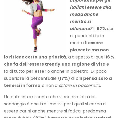
importante per gli
italiani essere alla
moda anche
mentre si
allenano?
Il
67%
dei
rispondenti fa in
modo di
essere
piacente ma non
lo ritiene certo una priorità
, a dispetto di quel
16%
che fa dell’essere trendy
una ragione di vita
e
fa di tutto per esserlo anche in palestra. Di poco
superiore la percentuale (
17%
) di chi
pensa solo a
tenersi in forma
e non a
sfilare in passerella
.
Un dato interessante che viene rivelato dal
sondaggio è che tra i motivi per i quali si cerca di
essere carini anche mentre si fatica, predomina