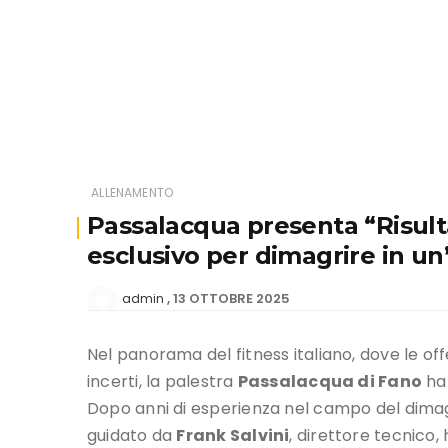
ALLENAMENTO
Passalacqua presenta “Risulta
esclusivo per dimagrire in un
13 OTTOBRE 2025
admin
Nel panorama del fitness italiano, dove le off
incerti, la palestra
Passalacqua di Fano
ha 
Dopo anni di esperienza nel campo del dimag
guidato da
Frank Salvini
, direttore tecnico
Suite”
, un programma dedicato a chi vuole p
concreto e misurabile.
Un percorso costruito 
“Risultato Sicuro Suite” non è un semplice p
settimane
, con obiettivi chiari e un suppo
Passalacqua.