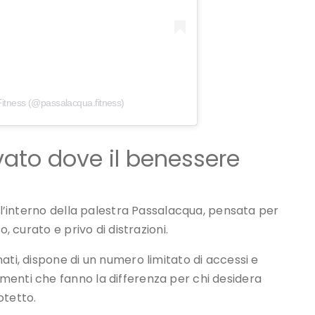
rvato dove il benessere
all’interno della palestra Passalacqua, pensata per
, curato e privo di distrazioni.
ati, dispone di un numero limitato di accessi e
menti che fanno la differenza per chi desidera
otetto.
a questo spazio esclusivo, dove può allenarsi con
un’attenzione costante e personalizzata.
ni
ltato Sicuro Suite
per tutte quelle