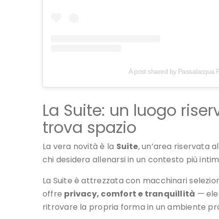
La Suite: un luogo rise
trova spazio
La vera novità è la
Suite
, un’area riservata 
chi desidera allenarsi in un contesto più intimo
La Suite è attrezzata con macchinari selezion
offre
privacy, comfort e tranquillità
— ele
ritrovare la propria forma in un ambiente pr
Ogni partecipante al programma ha accesso 
il proprio coach in mini sessioni e ricevere 
Le parole di Frank Salvi
«Abbiamo creato
Risu