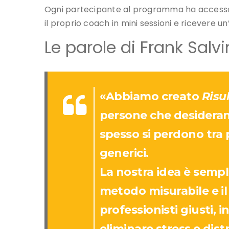
persone che desidera
spesso si perdono tra
generici.
La nostra idea è semp
metodo misurabile e i
professionisti giusti,
eliminare stress e distr
spiega
Frank Salvini
, 
ideatore del progetto.
«La Suite è il luogo d
serenità.
Allenarsi lì significa 