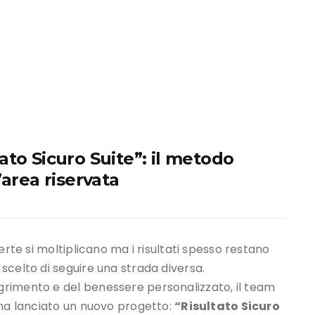
to Sicuro Suite”: il metodo
’area riservata
erte si moltiplicano ma i risultati spesso restano
scelto di seguire una strada diversa.
rimento e del benessere personalizzato, il team
, ha lanciato un nuovo progetto:
“Risultato Sicuro
erdere peso e ritrovare la forma in modo serio,
su misura
acchetto fitness, ma un
percorso strutturato in 4
rto costante da parte del team tecnico di