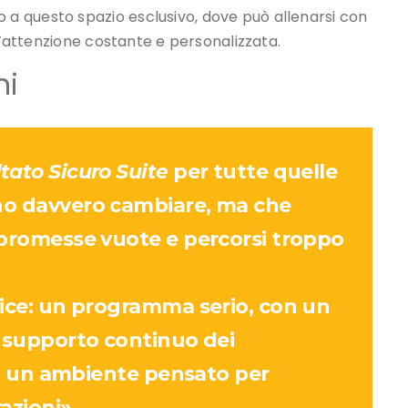
no davvero cambiare, ma che
 promesse vuote e percorsi troppo
lice: un programma serio, con un
l supporto continuo dei
 in un ambiente pensato per
azioni»,
direttore tecnico di Passalacqua e
ove il movimento incontra la
prendersi tempo e spazio per sé,