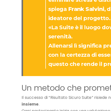
con la certezza di ess
questo che rende il p
Un metodo che promet
Il successo di “Risultato Sicuro Suite” risied
insieme
.
Ogni partecipante inizia con una valutazion
al monitoraggio costante, può
vedere i pro
L’attenzione alla persona è totale: non solo 
e motivazionali per rendere il percorso sosten
In questo modo, l’allenamento diventa un’espe
come suggerisce il nome — arriva davvero.