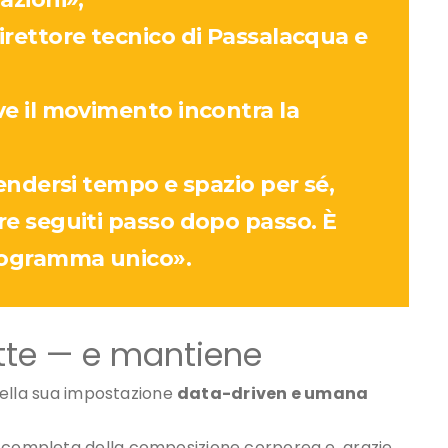
ere seguiti passo dopo passo. È
rogramma unico».
te — e mantiene
e nella sua impostazione
data-driven e umana
e completa della composizione corporea e, grazie
gressi reali settimana dopo settimana
.
allenamenti mirati, ma anche indicazioni alimentari
ibile e gratificante.
rienza piacevole, non un obbligo, e il risultato —