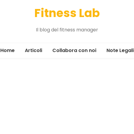
Fitness Lab
Il blog del fitness manager
Home
Articoli
Collabora con noi
Note Legali
Alimentazione
Allenamento
Gestione
Il tour
News ed eventi
Marketing